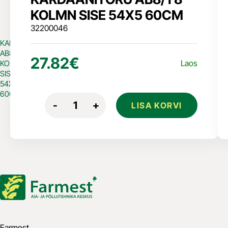
KOLMN SISE 54X5 60CM
32200046
KARDAANITORU
AB8/T8
27.82
€
Laos
KOLMN
SISE
54X5
60CM
Quantity
-
+
LISA KORVI
Farmest