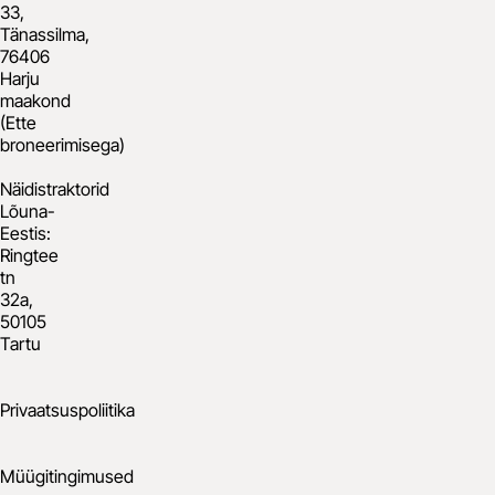
33,
Tänassilma,
76406
Harju
maakond
(Ette
broneerimisega)
Näidistraktorid
Lõuna-
Eestis:
Ringtee
tn
32a,
50105
Tartu
Privaatsuspoliitika
Müügitingimused