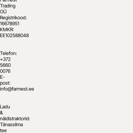
Trading
OÜ
Registrikood:
16678951
KMKR:
EE102588048
Telefon:
+372
5660
0076
​E-
post:
info@farmest.ee
Ladu
&
näidistraktorid:
Tänassilma
tee